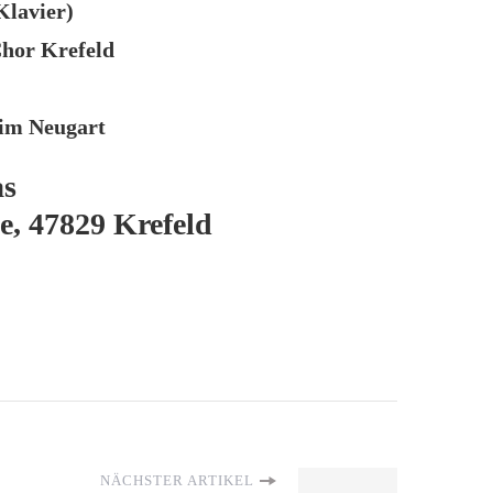
Klavier)
hor Krefeld
him Neugart
as
e, 47829 Krefeld
NÄCHSTER ARTIKEL