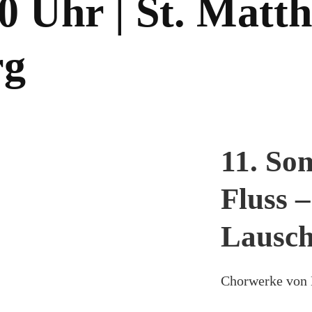
20 Uhr | St. Matth
rg
11. So
Fluss 
Lausc
Chorwerke von 