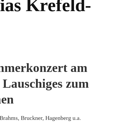
ias Krefeld-
mmerkonzert am
– Lauschiges zum
hen
Brahms, Bruckner, Hagenberg u.a.